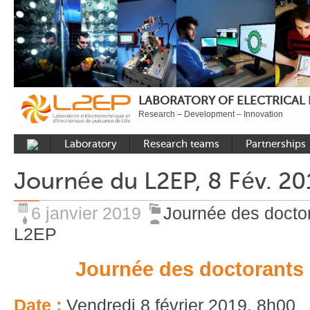
LABORATORY OF ELECTRICAL
Research – Development – Innovation
Laboratory
Research teams
Partnerships
Presentation
Control
National acade
Journée du L2EP, 8 Fév. 20
Developments
Power Electronics
International a
Plateformes
Numerical Tools and
Industrial
6 janvier 2019
Journée des docto
Methods
Reputation
L2EP
Power System
Recruitment
Journée des doctorants
Publications
Carbon Care
Date :
Vendredi 8 février 2019, 8h00