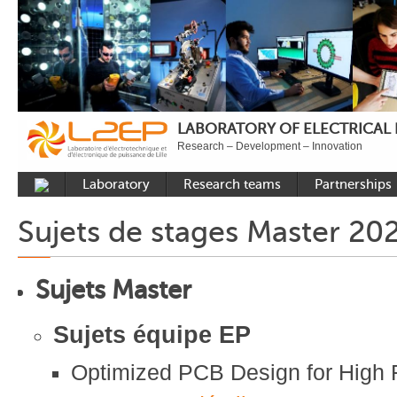
LABORATORY OF ELECTRICAL
Research – Development – Innovation
Laboratory
Research teams
Partnerships
Presentation
Control
National acade
Sujets de stages Master 20
Developments
Power Electronics
International a
Plateformes
Numerical Tools and
Industrial
Sujets Master
Methods
Reputation
Power System
Recruitment
Sujets équipe EP
Publications
Optimized PCB Design for High
Carbon Care