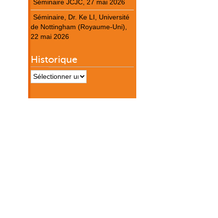
Séminaire JCJC, 27 mai 2026
Séminaire, Dr. Ke LI, Université
de Nottingham (Royaume-Uni),
22 mai 2026
Historique
Historique