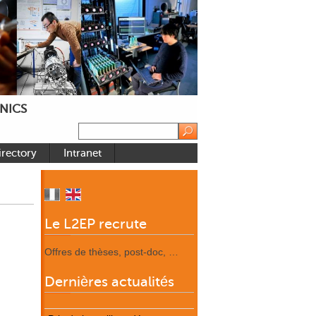
NICS
irectory
Intranet
Le L2EP recrute
Offres de thèses, post-doc, …
Dernières actualités