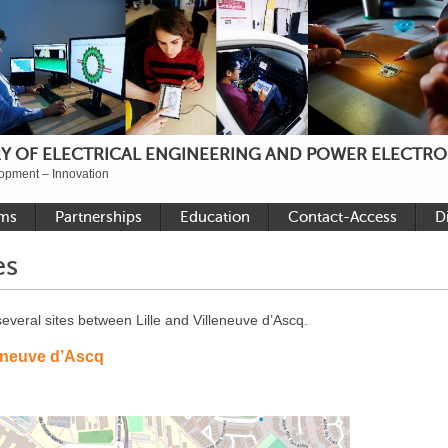
Y OF ELECTRICAL ENGINEERING AND POWER ELECTRO
opment – Innovation
ams
Partnerships
Education
Contact-Access
D
National academic
PhD positions
Locations
es
cs
International academic
Master E2SD
Contact
s and
Industrial
Internship E2SD
veral sites between Lille and Villeneuve d’Ascq.
Library of thesis
leneuve d’Ascq