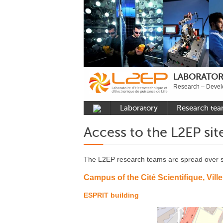
LABORATOR
Research – Devel
Laboratory
Research te
Presentation
Control
Access to the L2EP sit
Developments
Power Electroni
Plateformes
Numerical Tool
The L2EP research teams are spread over se
Methods
Reputation
Campus of the Cité Scientifique, Vil
Power System
Recruitment
ESPRIT building
Publications
Carbon Care