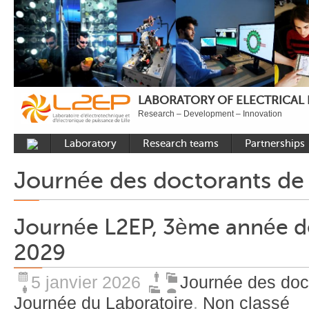
LABORATORY OF ELECTRICAL
Research – Development – Innovation
Laboratory
Research teams
Partnerships
Presentation
Control
National acade
Journée des doctorants d
Developments
Power Electronics
International a
Plateformes
Numerical Tools and
Industrial
Journée L2EP, 3ème année d
Methods
Reputation
Power System
2029
Recruitment
Publications
5 janvier 2026
Journée des doc
Carbon Care
Journée du Laboratoire
,
Non classé