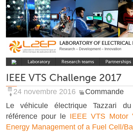
LABORATORY OF ELECTRICAL
Research – Development – Innovation
Laboratory
Research teams
Partnerships
Presentation
Control
National acade
IEEE VTS Challenge 2017
Developments
Power Electronics
International a
Plateformes
Numerical Tools and
Industrial
24 novembre 2016
Commande
Methods
Reputation
Le véhicule électrique Tazzari 
Power System
Recruitment
référence pour le
IEEE VTS Motor V
Publications
Energy Management of a Fuel Cell/Bat
Carbon Care