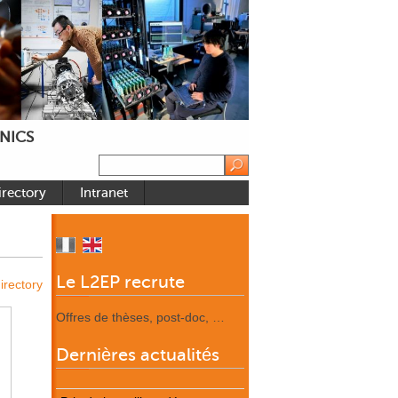
NICS
irectory
Intranet
Le L2EP recrute
irectory
Offres de thèses, post-doc, …
Dernières actualités