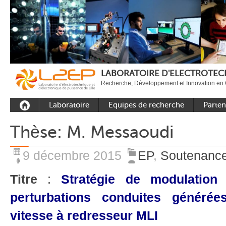
LABORATOIRE D'ELECTROTECH
Recherche, Développement et Innovation en 
Laboratoire
Equipes de recherche
Parten
Présentation
Equipe Commande
Académi
Thèse: M. Messaoudi
Outils et moyens
Equipe Electronique de
Académ
expérimentaux
puissance
internat
9 décembre 2015
EP
,
Soutenance
Plateformes
Equipe Outils et
Industri
Méthodes Numériques
Titre
:
Stratégie de modulation
Rayonnement
Equipe Réseaux
Recrutement
perturbations conduites généré
Publications
vitesse à redresseur MLI
Carbon Care