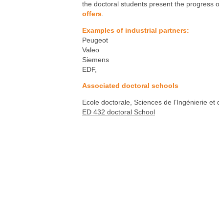
Carbon Care
the doctoral students present the progress of
offers
.
Examples of industrial partners
:
Peugeot
Valeo
Siemens
EDF,
Associated doctoral schools
Ecole doctorale, Sciences de l’Ingénierie e
ED 432 doctoral School