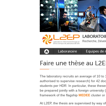
LABORATOIR
Recherche, Dévelo
Laboratoire
Equipes de 
Présentation
Equipe Comm
Faire une thèse au L2
Outils et moyens
Equipe Electr
expérimentaux
puissance
The laboratory recruits an average of 10 to 
Plateformes
Equipe Outils 
authorised to supervise research) for 42 doc
Méthodes Num
Rayonnement
students per HDR. In particular, these these
Equipe Résea
be prepared jointly with a foreign university 
Recrutement
framework of the flagship
MEDEE
cluster or
Publications
At L2EP, the thesis are supervised by way of