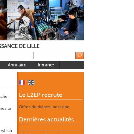
SANCE DE LILLE
Annuaire
Intranet
Le L2EP recrute
acher
Offres de thèses, post-doc, …
ries or
Dernières actualités
n which