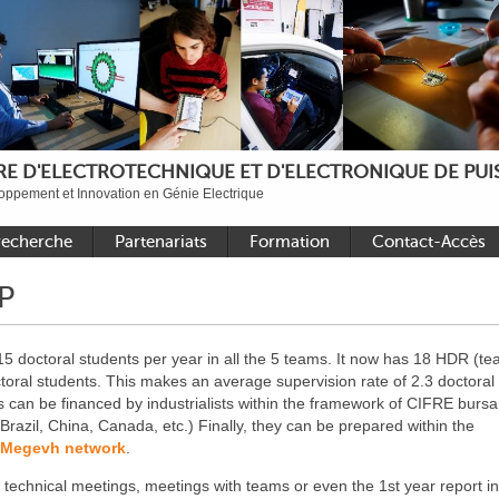
E D'ELECTROTECHNIQUE ET D'ELECTRONIQUE DE PUIS
ppement et Innovation en Génie Electrique
recherche
Partenariats
Formation
Contact-Accès
ande
Académiques nationaux
Faire une thèse au L2EP
Accès aux sites
EP
onique de
Académiques
Formations de niveau
Contact
internationaux
Master
15 doctoral students per year in all the 5 teams. It now has 18 HDR (te
et
Industriels
Sujets de stages Master
toral students. This makes an average supervision rate of 2.3 doctoral
ériques
2025 – 2026
s can be financed by industrialists within the framework of CIFRE bursa
ux
Bibliothèque de thèses
(Brazil, China, Canada, etc.) Finally, they can be prepared within the
Megevh
network
.
 technical meetings, meetings with teams or even the 1st year report i