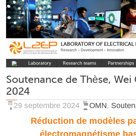
LABORATORY OF ELECTRICAL
Research – Development – Innovation
Laboratory
Research teams
Partnerships
Presentation
Control
National acade
Soutenance de Thèse, Wei
Developments
Power Electronics
International a
2024
Plateformes
Numerical Tools and
Industrial
Methods
Reputation
29 septembre 2024
OMN
,
Souten
Power System
Recruitment
Réduction de modèles p
Publications
Carbon Care
électromagnétisme ba