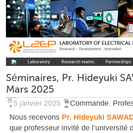
LABORATORY OF ELECTRICAL
Research – Development – Innovation
Laboratory
Research teams
Partnerships
Presentation
Control
National acade
Séminaires, Pr. Hideyuki S
Developments
Power Electronics
International a
Mars 2025
Plateformes
Numerical Tools and
Industrial
Methods
Reputation
5 janvier 2025
Commande
,
Profes
Power System
Recruitment
Nous recevons
Pr. Hideyuki SAWA
Publications
Carbon Care
que professeur invité de l’université 