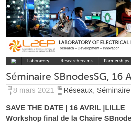
LABORATORY OF ELECTRICAL
Research – Development – Innovation
Laboratory
Research teams
Partnerships
Presentation
Control
National acade
Séminaire SBnodesSG, 16 A
Developments
Power Electronics
International a
Plateformes
Numerical Tools and
Industrial
8 mars 2021
Réseaux
,
Séminaire
Methods
Reputation
Power System
Recruitment
SAVE THE DATE | 16 AVRIL |LILLE
Publications
Workshop final de la Chaire SBno
Carbon Care