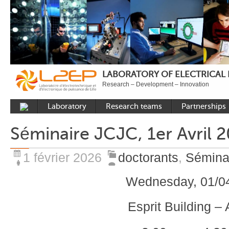
LABORATORY OF ELECTRICAL
Research – Development – Innovation
Laboratory
Research teams
Partnerships
Presentation
Control
National acade
Séminaire JCJC, 1er Avril 
Developments
Power Electronics
International a
Plateformes
Numerical Tools and
Industrial
1 février 2026
doctorants
,
Sémina
Methods
Reputation
Wednesday, 01/0
Power System
Recruitment
Publications
Esprit Building – 
Carbon Care