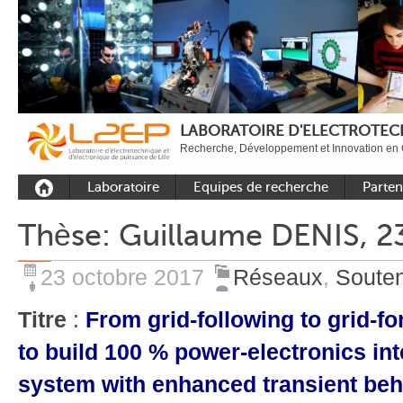
LABORATOIRE D'ELECTROTECH
Recherche, Développement et Innovation en 
Laboratoire
Equipes de recherche
Parten
Présentation
Equipe Commande
Académi
Thèse: Guillaume DENIS, 2
Outils et moyens
Equipe Electronique de
Académ
expérimentaux
puissance
internat
23 octobre 2017
Réseaux
,
Soute
Plateformes
Equipe Outils et
Industri
Méthodes Numériques
Titre
:
From grid-following to grid-f
Rayonnement
Equipe Réseaux
Recrutement
to build 100 % power-electronics in
Publications
system with enhanced transient beh
Carbon Care