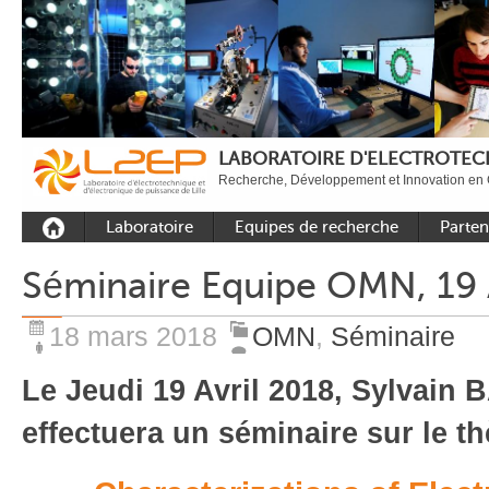
LABORATOIRE D'ELECTROTECH
Recherche, Développement et Innovation en 
Laboratoire
Equipes de recherche
Parten
Présentation
Equipe Commande
Académi
Séminaire Equipe OMN, 19 
Outils et moyens
Equipe Electronique de
Académ
expérimentaux
puissance
internat
18 mars 2018
OMN
,
Séminaire
Plateformes
Equipe Outils et
Industri
Méthodes Numériques
Rayonnement
Le Jeudi 19 Avril 2018,
Sylvain 
Equipe Réseaux
Recrutement
effectuera un séminaire sur le t
Publications
Carbon Care