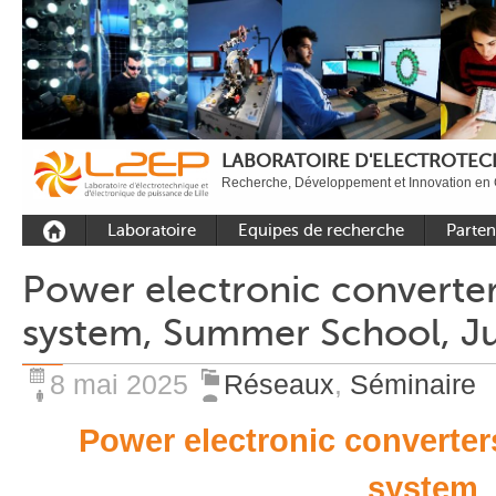
LABORATOIRE D'ELECTROTECH
Recherche, Développement et Innovation en 
Laboratoire
Equipes de recherche
Parten
Présentation
Equipe Commande
Académi
Power electronic converter
Outils et moyens
Equipe Electronique de
Académ
system, Summer School, Ju
expérimentaux
puissance
internat
Plateformes
Equipe Outils et
Industri
Méthodes Numériques
8 mai 2025
Réseaux
,
Séminaire
Rayonnement
Equipe Réseaux
Recrutement
Power electronic converter
Publications
system
Carbon Care