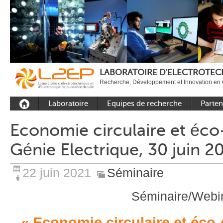
LABORATOIRE D'ELECTROTECH
Recherche, Développement et Innovation en 
Laboratoire
Equipes de recherche
Parten
Présentation
Equipe Commande
Académi
Economie circulaire et éc
Outils et moyens
Equipe Electronique de
Académ
Génie Electrique, 30 juin 2
expérimentaux
puissance
internat
Plateformes
Equipe Outils et
Industri
Méthodes Numériques
22 juin 2021
Séminaire
Rayonnement
Equipe Réseaux
Recrutement
Séminaire/Webi
Publications
« Economie circulaire et éco
Carbon Care