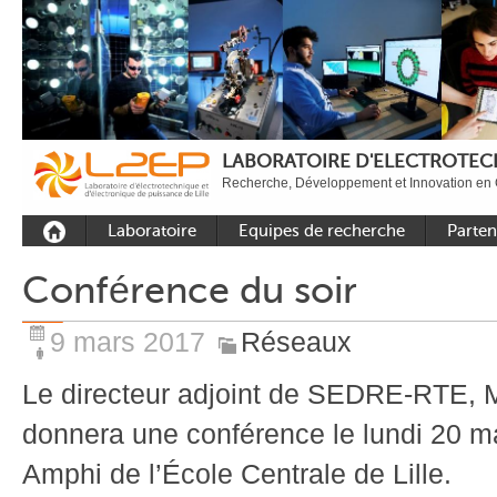
LABORATOIRE D'ELECTROTECH
Recherche, Développement et Innovation en 
Laboratoire
Equipes de recherche
Parten
Présentation
Equipe Commande
Académi
Conférence du soir
Outils et moyens
Equipe Electronique de
Académ
expérimentaux
puissance
internat
9 mars 2017
Réseaux
Plateformes
Equipe Outils et
Industri
Méthodes Numériques
Le directeur adjoint de SEDRE-RTE,
Rayonnement
Equipe Réseaux
Recrutement
donnera une conférence le lundi 20 m
Publications
Amphi de l’École Centrale de Lille.
Carbon Care