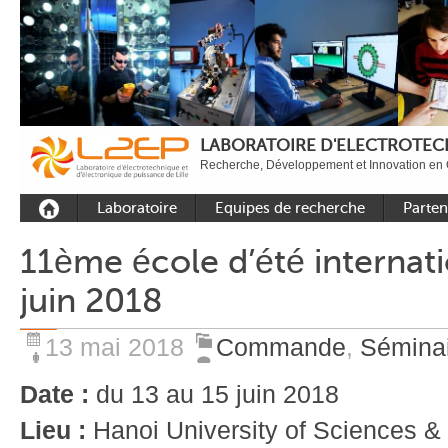
LABORATOIRE D'ELECTROTECH
Recherche, Développement et Innovation en 
Laboratoire
Equipes de recherche
Parten
Présentation
Equipe Commande
Académi
11ème école d’été internat
Outils et moyens
Equipe Electronique de
Académ
juin 2018
expérimentaux
puissance
internat
Plateformes
Equipe Outils et
Industri
Méthodes Numériques
13 mai 2018
Commande
,
Sémina
Rayonnement
Equipe Réseaux
Recrutement
Date :
du 13 au 15 juin 2018
Publications
Lieu :
Hanoi
University
of Sciences &
Carbon Care