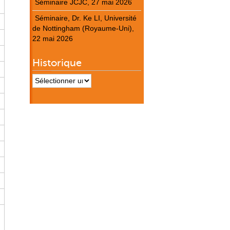
Séminaire JCJC, 27 mai 2026
Séminaire, Dr. Ke LI, Université
de Nottingham (Royaume-Uni),
22 mai 2026
Historique
Historique