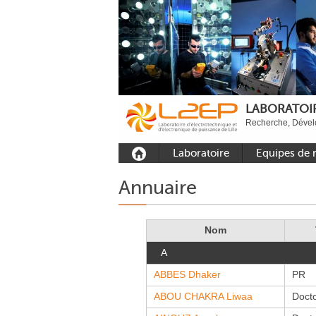
LABORATOIR
Recherche, Dévelo
Laboratoire
Equipes de 
Présentation
Equipe Comm
Annuaire
Outils et moyens
Equipe Electr
expérimentaux
puissance
Nom
Plateformes
Equipe Outils 
Méthodes Num
A
Rayonnement
Equipe Résea
ABBES Dhaker
PR
Recrutement
ABOU CHAKRA Liwaa
Doct
Publications