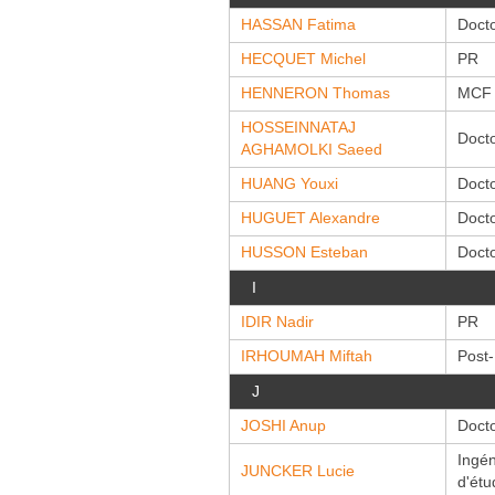
HASSAN Fatima
Doct
HECQUET Michel
PR
HENNERON Thomas
MCF
HOSSEINNATAJ
Doct
AGHAMOLKI Saeed
HUANG Youxi
Doct
HUGUET Alexandre
Doct
HUSSON Esteban
Doct
I
IDIR Nadir
PR
IRHOUMAH Miftah
Post
J
JOSHI Anup
Doct
Ingén
JUNCKER Lucie
d'étu