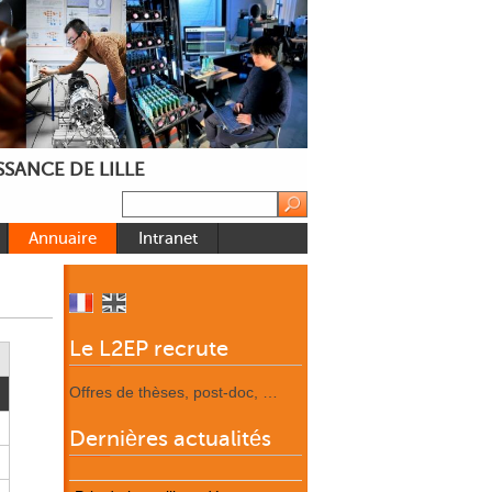
SANCE DE LILLE
Annuaire
Intranet
Le L2EP recrute
Offres de thèses, post-doc, …
Dernières actualités