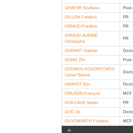
GHAFIRI Soufiane
Post
GILLON Frédéric
PR
GIRAUD Frédéric
PR
GIRAUD-AUDINE
PR
Christophe
GODART Gabriel
Doct
GONG Zhi
Post
GOUNOU KOUONTCHOU
Doct
Lionel Steeve
GRAVOT Eloi
Doct
GRUSON François
MCF
GUILLAUD Xavier
PR
GUO Ze
Doct
GUYOMARCH Frédéric
MCF
H