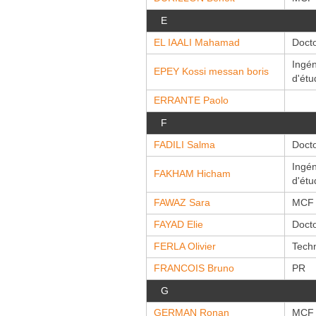
E
EL IAALI Mahamad
Doct
Ingén
EPEY Kossi messan boris
d'étu
ERRANTE Paolo
F
FADILI Salma
Doct
Ingén
FAKHAM Hicham
d'étu
FAWAZ Sara
MCF
FAYAD Elie
Doct
FERLA Olivier
Techn
FRANCOIS Bruno
PR
G
GERMAN Ronan
MCF