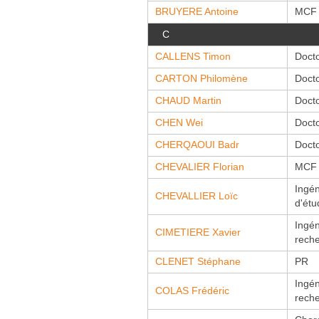
BRUYERE Antoine
MCF
C
CALLENS Timon
Doct
CARTON Philomène
Doct
CHAUD Martin
Doct
CHEN Wei
Doct
CHERQAOUI Badr
Doct
CHEVALIER Florian
MCF
Ingén
CHEVALLIER Loïc
d'étu
Ingén
CIMETIERE Xavier
rech
CLENET Stéphane
PR
Ingén
COLAS Frédéric
rech