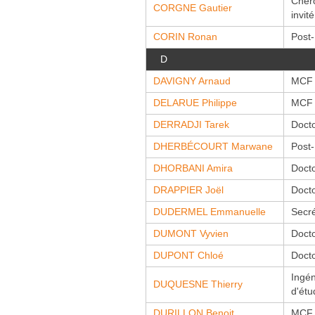
Cher
CORGNE Gautier
invité
CORIN Ronan
Post
D
DAVIGNY Arnaud
MCF
DELARUE Philippe
MCF
DERRADJI Tarek
Doct
DHERBÉCOURT Marwane
Post
DHORBANI Amira
Doct
DRAPPIER Joël
Doct
DUDERMEL Emmanuelle
Secré
DUMONT Vyvien
Doct
DUPONT Chloé
Doct
Ingén
DUQUESNE Thierry
d'étu
DURILLON Benoit
MCF