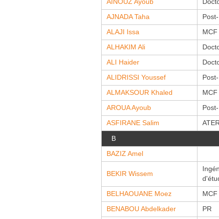
AINOUZ Ayoub
Doct
Carbon Care
AJNADA Taha
Post
ALAJI Issa
MCF
ALHAKIM Ali
Doct
ALI Haider
Doct
ALIDRISSI Youssef
Post
ALMAKSOUR Khaled
MCF
AROUA Ayoub
Post
ASFIRANE Salim
ATE
B
BAZIZ Amel
Ingén
BEKIR Wissem
d'étu
BELHAOUANE Moez
MCF
BENABOU Abdelkader
PR