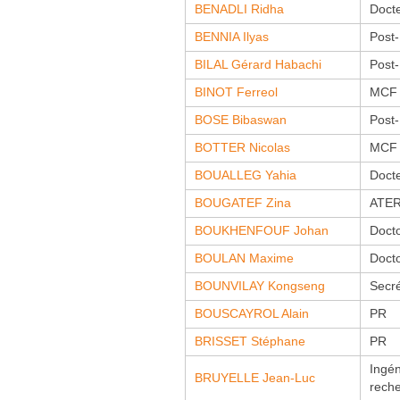
BENADLI Ridha
Doct
BENNIA Ilyas
Post
BILAL Gérard Habachi
Post
BINOT Ferreol
MCF
BOSE Bibaswan
Post
BOTTER Nicolas
MCF
BOUALLEG Yahia
Doct
BOUGATEF Zina
ATE
BOUKHENFOUF Johan
Doct
BOULAN Maxime
Doct
BOUNVILAY Kongseng
Secré
BOUSCAYROL Alain
PR
BRISSET Stéphane
PR
Ingén
BRUYELLE Jean-Luc
rech