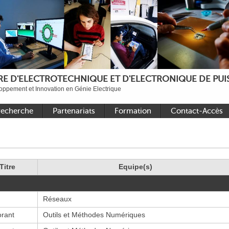
E D'ELECTROTECHNIQUE ET D'ELECTRONIQUE DE PUIS
ppement et Innovation en Génie Electrique
recherche
Partenariats
Formation
Contact-Accès
ande
Académiques nationaux
Faire une thèse au L2EP
Accès aux sites
onique de
Académiques
Formations de niveau
Contact
internationaux
Master
Titre
Equipe(s)
et
Industriels
Sujets de stages Master
ériques
2025 – 2026
ux
Bibliothèque de thèses
Réseaux
orant
Outils et Méthodes Numériques