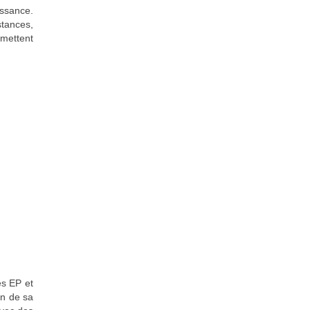
issance.
stances,
rmettent
es EP et
on de sa