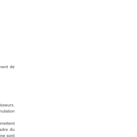
ment de
isseurs.
mulation
mettent
cadre du
ine sont