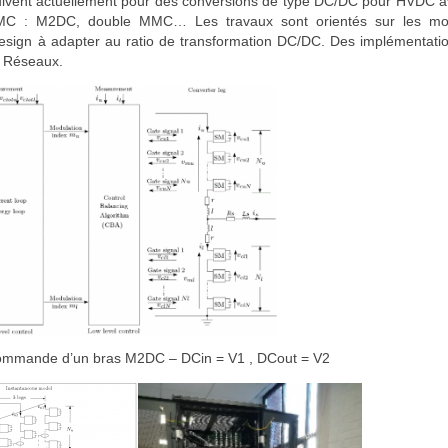
ivent actuellement pour des conversions de type DC/DC pour HVDC a
 MMC : M2DC, double MMC… Les travaux sont orientés sur les m
design à adapter au ratio de transformation DC/DC. Des implémentati
e Réseaux.
commande d’un bras M2DC – DCin = V1 , DCout = V2