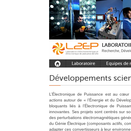
LABORATOIR
Recherche, Dévelo
Laboratoire
Equipes de 
Présentation
Equipe Comm
Développements scien
Outils et moyens
Equipe Electr
expérimentaux
puissance
L’Électronique de Puissance est au cœur
Plateformes
Equipe Outils 
actions autour de « l’Énergie et du Dévelo
Méthodes Num
Rayonnement
bloquants liés à l’Électronique de Puissa
Equipe Résea
innovantes. Ses projets sont centrés sur s
Recrutement
des perturbations électromagnétiques génér
Publications
du Génie Électrique (composants actifs, com
adapter ces convertisseurs à leur environnem