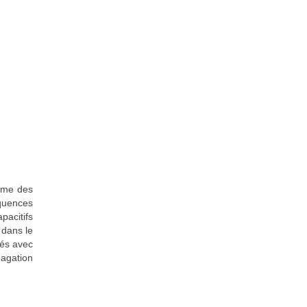
lume des
équences
pacitifs
 dans le
rés avec
pagation