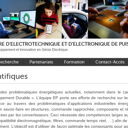
E D'ELECTROTECHNIQUE ET D'ELECTRONIQUE DE PUIS
ppement et Innovation en Génie Electrique
recherche
Partenariats
Formation
Contact-Accès
ande
Académiques nationaux
Faire une thèse au L2EP
Accès aux sites
tifiques
onique de
Académiques
Formations de niveau
Contact
internationaux
Master
 des problématiques énergétiques actuelles, notamment dans le ca
et
Industriels
Sujets de stages Master
ppement Durable ». L’équipe EP porte ses efforts de recherche sur le
ériques
2025 – 2026
nce au travers des problématiques d’applications industrielles éner
ux
Bibliothèque de thèses
on savoir-faire en structures, commande rapprochée, composants et r
ées par les convertisseurs. Ceci nécessite des compétences larges a
patibilité électromagnétique, filtres, commande temps réel, …) afin de
ent. L’objectif est d’utiliser de façon optimale les composants pour as