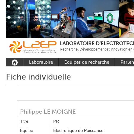
LABORATOIRE D'ELECTROTECH
Recherche, Développement et Innovation en 
Laboratoire
Equipes de recherche
Parten
Présentation
Equipe Commande
Académi
Fiche individuelle
Outils et moyens
Equipe Electronique de
Académ
expérimentaux
puissance
internat
Plateformes
Equipe Outils et
Industri
Méthodes Numériques
Rayonnement
Philippe LE MOIGNE
Equipe Réseaux
Recrutement
Titre
PR
Publications
Equipe
Electronique de Puissance
Carbon Care