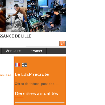
SANCE DE LILLE
Annuaire
Intranet
Le L2EP recrute
annuaire
Offres de thèses, post-doc, …
Dernières actualités