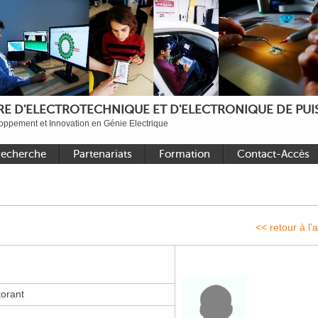
E D'ELECTROTECHNIQUE ET D'ELECTRONIQUE DE PUIS
ppement et Innovation en Génie Electrique
recherche
Partenariats
Formation
Contact-Accès
ande
Académiques nationaux
Faire une thèse au L2EP
Accès aux sites
onique de
Académiques
Formations de niveau
Contact
internationaux
Master
<< retour à l’
et
Industriels
Sujets de stages Master
ériques
2025 – 2026
ux
Bibliothèque de thèses
torant