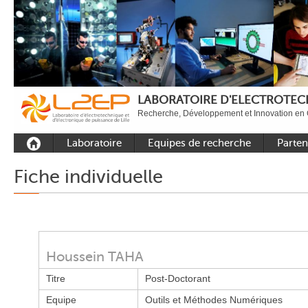
LABORATOIRE D'ELECTROTECH
Recherche, Développement et Innovation en 
Laboratoire
Equipes de recherche
Parten
Présentation
Equipe Commande
Académi
Fiche individuelle
Outils et moyens
Equipe Electronique de
Académ
expérimentaux
puissance
internat
Plateformes
Equipe Outils et
Industri
Méthodes Numériques
Rayonnement
Houssein TAHA
Equipe Réseaux
Recrutement
Titre
Post-Doctorant
Publications
Equipe
Outils et Méthodes Numériques
Carbon Care