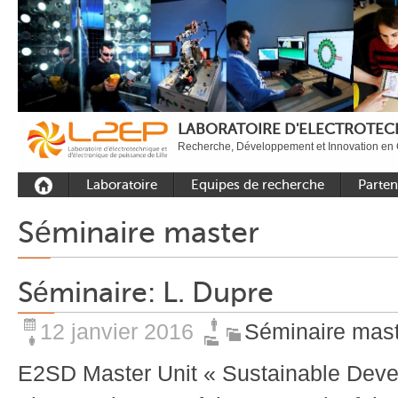
LABORATOIRE D'ELECTROTECH
Recherche, Développement et Innovation en 
Laboratoire
Equipes de recherche
Parten
Présentation
Equipe Commande
Académi
Séminaire master
Outils et moyens
Equipe Electronique de
Académ
expérimentaux
puissance
internat
Séminaire: L. Dupre
Plateformes
Equipe Outils et
Industri
Méthodes Numériques
Rayonnement
12 janvier 2016
Séminaire mas
Equipe Réseaux
Recrutement
Publications
E2SD Master Unit « Sustainable Deve
Carbon Care