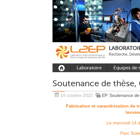
LABORATOIR
Recherche, Dévelo
Laboratoire
Equipes de 
Présentation
Equipe Comm
Soutenance de thèse,
Outils et moyens
Equipe Electr
expérimentaux
puissance
14 octobre 2022
EP
,
Soutenance de
Plateformes
Equipe Outils 
Fabrication et caractérisation de
Méthodes Num
tensio
Rayonnement
Equipe Résea
Recrutement
Le mercredi 14
Publications
Parc Scie