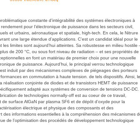
 problématique constante d’intégrabilité des systèmes électroniques à
 rendement pour l’électronique de puissance dans les secteurs civil,
iduels et urbains, aéronautique et spatiale, high-tech. En cela, le Nitrure
rant une large étendue d’applications. C’est un candidat idéal pour le
t les limites sont aujourd’hui atteintes. Sa robustesse en milieu hostile 
lus de 200 °C, ou sous fort niveau de radiation – et ses propriétés de
ceptionnelles en font un matériau de premier choix pour une nouvelle
ronique de puissance. Aujourd’hui, le principal verrou technologique
 est induit par des mécanismes complexes de piégeages des porteurs
rformances en commutation à haute tension. de tels dispositifs. Ainsi, l
 la réalisation conjointe de diodes et de transistors HEMT de puissance
spécifiquement adapté aux systèmes de conversion de tensions DC-DC.
ication de technologies normally-off est au coeur de ce travail,
 de surface AlGaN par plasma SF6 et de dépôt d’oxyde pour la
aractérisation électrique et physique des composants et des
t des informations essentielles à la compréhension des mécanismes d
 vue de l’optimisation des procédés de développement technologique