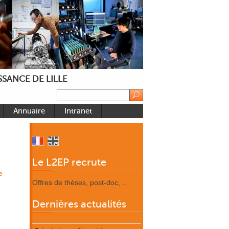
SANCE DE LILLE
Annuaire
Intranet
Le L2EP recrute
e
Offres de thèses, post-doc, …
Dernières actualités