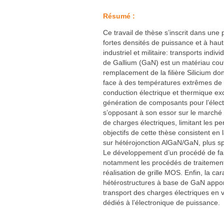
Carbon Care
Résumé :
Ce travail de thèse s’inscrit dans une
fortes densités de puissance et à haut
industriel et militaire: transports indiv
de Gallium (GaN) est un matériau couv
remplacement de la filière Silicium don
face à des températures extrêmes de p
conduction électrique et thermique ex
génération de composants pour l’élect
s’opposant à son essor sur le marché
de charges électriques, limitant les pe
objectifs de cette thèse consistent en
sur hétérojonction AlGaN/GaN, plus 
Le développement d’un procédé de fabr
notamment les procédés de traitement
réalisation de grille MOS. Enfin, la c
hétérostructures à base de GaN appor
transport des charges électriques en
dédiés à l’électronique de puissance.