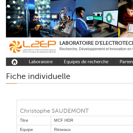
LABORATOIRE D'ELECTROTECH
Recherche, Développement et Innovation en 
Laboratoire
Equipes de recherche
Parten
Présentation
Equipe Commande
Académi
Fiche individuelle
Outils et moyens
Equipe Electronique de
Académ
expérimentaux
puissance
internat
Plateformes
Equipe Outils et
Industri
Méthodes Numériques
Rayonnement
Christophe SAUDEMONT
Equipe Réseaux
Recrutement
Titre
MCF HDR
Publications
Equipe
Réseaux
Carbon Care