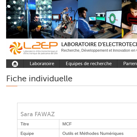
LABORATOIRE D'ELECTROTECH
Recherche, Développement et Innovation en 
Laboratoire
Equipes de recherche
Parten
Présentation
Equipe Commande
Académi
Fiche individuelle
Outils et moyens
Equipe Electronique de
Académ
expérimentaux
puissance
internat
Plateformes
Equipe Outils et
Industri
Méthodes Numériques
Rayonnement
Sara FAWAZ
Equipe Réseaux
Recrutement
Titre
MCF
Publications
Equipe
Outils et Méthodes Numériques
Carbon Care