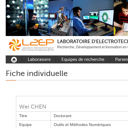
LABORATOIRE D'ELECTROTECH
Recherche, Développement et Innovation en 
Laboratoire
Equipes de recherche
Parten
Présentation
Equipe Commande
Académi
Fiche individuelle
Outils et moyens
Equipe Electronique de
Académ
expérimentaux
puissance
internat
Plateformes
Equipe Outils et
Industri
Méthodes Numériques
Rayonnement
Wei CHEN
Equipe Réseaux
Recrutement
Titre
Doctorant
Publications
Equipe
Outils et Méthodes Numériques
Carbon Care